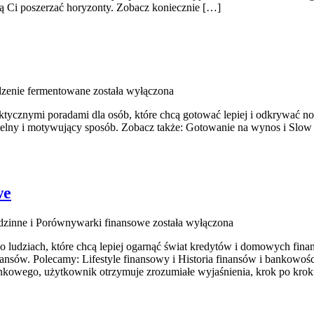
mogą Ci poszerzać horyzonty. Zobacz koniecznie […]
dzenie fermentowane
została wyłączona
praktycznymi poradami dla osób, które chcą gotować lepiej i odkrywać
ytelny i motywujący sposób. Zobacz także: Gotowanie na wynos i Slow 
we
odzinne i Porównywarki finansowe
została wyłączona
 o ludziach, które chcą lepiej ogarnąć świat kredytów i domowych fina
nsów. Polecamy: Lifestyle finansowy i Historia finansów i bankowości
kowego, użytkownik otrzymuje zrozumiałe wyjaśnienia, krok po krok