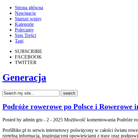
Strona główna
Nawigacja
Starsze wpisy
Kategorie
Polecamy
Spis Treści
Tagi
SUBSCRIBE
FACEBOOK
TWITTER
Generacja
Podróże rowerowe po Polsce i Rowerowe ins
Posted by admin
gru - 2 - 2025
Możliwość komentowania
Podróże ro
ProfiBike.pl to serwis internetowy poświęcony w całości światu row
rzetelną informacją, inspirującymi opowieściami z trasy oraz podpow