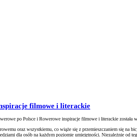
piracje filmowe i literackie
werowe po Polsce i Rowerowe inspiracje filmowe i literackie
została 
erowemu oraz wszystkiemu, co wiąże się z przemieszczaniem się na bi
iedziami dla osób na każdym poziomie umiejętności. Niezależnie od teg