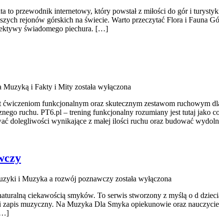
 to przewodnik internetowy, który powstał z miłości do gór i turystyki 
ych rejonów górskich na świecie. Warto przeczytać Flora i Fauna Gór
pektywy świadomego piechura. […]
 Muzyką i Fakty i Mity
została wyłączona
jest ćwiczeniom funkcjonalnym oraz skutecznym zestawom ruchowym dla
ego ruchu. PT6.pl – trening funkcjonalny rozumiany jest tutaj jako co
ać dolegliwości wynikające z małej ilości ruchu oraz budować wydol
wczy
muzyki i Muzyka a rozwój poznawczy
została wyłączona
naturalną ciekawością smyków. To serwis stworzony z myślą o d dziec
 i zapis muzyczny. Na Muzyka Dla Smyka opiekunowie oraz nauczyciel
[…]