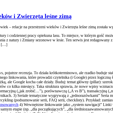
ieków i Zwierzęta leśne zimą
owiek – relacje na przestrzeni wieków i Zwierzęta leśne zimą
została w
atury i codziennej pracy opiekuna lasu. To miejsce, w którym gość moż
nia z natury i Zmiany sezonowe w lesie. Ten serwis jest redagowany 
y […]
news, pojutrze recenzja. To działa krótkoterminowo, ale rzadko buduje st
rznego linkowania, które prowadzi czytelnika (i Google) przez logiczn
żką, ale Google kocha całe działy. Buduj: temat główny (pillar): szerok
larów co kilka miesięcy. Taka struktura sprawia, że nowe wpisy wzmacni
nformacyjną („jak zrobić…”), porównawczą („A vs B”), transakcyjną („
wynikach. 3) Seriale tematyczne wygrywają z „jednorazówkami” Seria m
kling (podsumowanie serii, FAQ serii, checklisty). Przykład: zamiast „
wansowanych
4) Wewnętrzne linkowanie jako „system nawigacji” Linki 
ym samym etapie (np. „dla początkujących”, „dla średniozaawansowanych