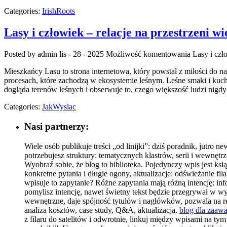
Categories:
IrishRoots
Lasy i człowiek – relacje na przestrzeni w
Posted by admin
lis - 28 - 2025
Możliwość komentowania
Lasy i czł
Mieszkańcy Lasu to strona internetowa, który powstał z miłości do n
procesach, które zachodzą w ekosystemie leśnym. Leśne smaki i kuch
dogląda terenów leśnych i obserwuje to, czego większość ludzi nigd
Categories:
JakWyslac
Nasi partnerzy:
Wiele osób publikuje treści „od linijki”: dziś poradnik, jutro 
potrzebujesz struktury: tematycznych klastrów, serii i wewnęt
Wyobraź sobie, że blog to biblioteka. Pojedynczy wpis jest ksią
konkretne pytania i długie ogony, aktualizacje: odświeżanie fi
wpisuje to zapytanie? Różne zapytania mają różną intencję: i
pomylisz intencję, nawet świetny tekst będzie przegrywał w 
wewnętrzne, daje spójność tytułów i nagłówków, pozwala na recy
analiza kosztów, case study, Q&A, aktualizacja.
blog dla zaa
z filaru do satelitów i odwrotnie, linkuj między wpisami na t