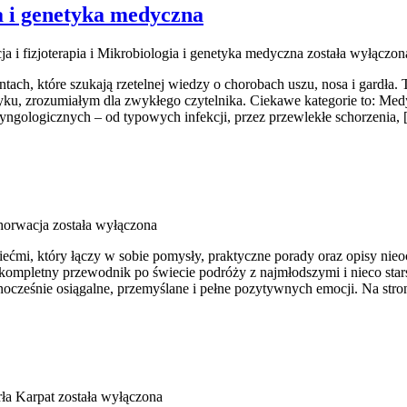
ia i genetyka medyczna
cja i fizjoterapia i Mikrobiologia i genetyka medyczna
została wyłączon
ach, które szukają rzetelnej wiedzy o chorobach uszu, nosa i gardła.
u, zrozumiałym dla zwykłego czytelnika. Ciekawe kategorie to: Medy
yngologicznych – od typowych infekcji, przez przewlekłe schorzenia,
horwacja
została wyłączona
iećmi, który łączy w sobie pomysły, praktyczne porady oraz opisy nieo
kompletny przewodnik po świecie podróży z najmłodszymi i nieco sta
dnocześnie osiągalne, przemyślane i pełne pozytywnych emocji. Na stro
rła Karpat
została wyłączona