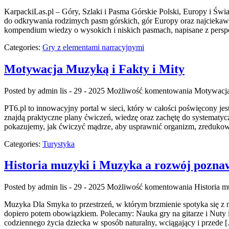
KarpackiLas.pl – Góry, Szlaki i Pasma Górskie Polski, Europy i Świata
do odkrywania rodzimych pasm górskich, gór Europy oraz najciekawsz
kompendium wiedzy o wysokich i niskich pasmach, napisane z pers
Categories:
Gry z elementami narracyjnymi
Motywacja Muzyką i Fakty i Mity
Posted by admin
lis - 29 - 2025
Możliwość komentowania
Motywacja
PT6.pl to innowacyjny portal w sieci, który w całości poświęcony 
znajdą praktyczne plany ćwiczeń, wiedzę oraz zachętę do systematyczn
pokazujemy, jak ćwiczyć mądrze, aby usprawnić organizm, zredukow
Categories:
Turystyka
Historia muzyki i Muzyka a rozwój pozna
Posted by admin
lis - 29 - 2025
Możliwość komentowania
Historia 
Muzyka Dla Smyka to przestrzeń, w którym brzmienie spotyka się z 
dopiero potem obowiązkiem. Polecamy: Nauka gry na gitarze i Nuty
codziennego życia dziecka w sposób naturalny, wciągający i przede 