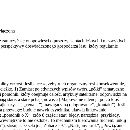
yłączona
e zanurzyć się w opowieści o puszczy, istotach leśnych i niezwykłych
z perspektywy doświadczonego gospodarza lasu, który regularnie
abilny wzrost. Jeśli chcesz, żeby ruch organiczny rósł konsekwentnie,
ą ścieżkę. 1) Zamiast pojedynczych wpisów twórz „półki” tematyczne
i poradnik, który obejmuje całość, artykuły satelitarne: odpowiedzi na
ają stare, a stare pchają nowe. 2) Mapowanie intencji: po co ktoś
najlepszy…”, „cena…”), nawigacyjną („logowanie”, „kontakt”). Jeśli
a przewagę: buduje nawyk czytelnika, ułatwia linkowanie
poradnik o X”, zrób 8 części: start, błędy, narzędzia, przykłady,
wewnętrzne to nie ozdoba. To mechanizm kierowania ruchem: linkuj
”), stosuj stałe sekcje: „Zobacz też”, „Następny krok”, „Powiązane