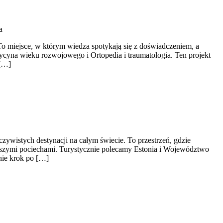
a
 To miejsce, w którym wiedza spotykają się z doświadczeniem, a
cyna wieku rozwojowego i Ortopedia i traumatologia. Ten projekt
 […]
czywistych destynacji na całym świecie. To przestrzeń, gdzie
rszymi pociechami. Turystycznie polecamy Estonia i Województwo
nie krok po […]