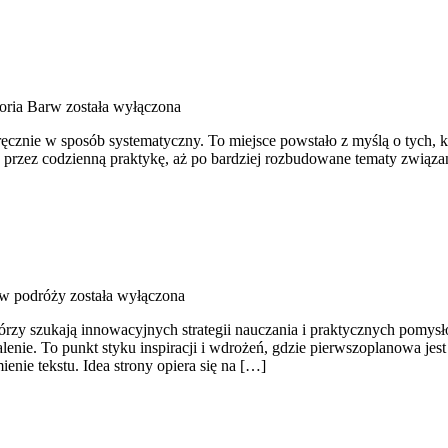
eoria Barw
została wyłączona
ć ręcznie w sposób systematyczny. To miejsce powstało z myślą o tych, 
, przez codzienną praktykę, aż po bardziej rozbudowane tematy związ
 w podróży
została wyłączona
tórzy szukają innowacyjnych strategii nauczania i praktycznych pomysł
lenie. To punkt styku inspiracji i wdrożeń, gdzie pierwszoplanowa jest
ienie tekstu. Idea strony opiera się na […]