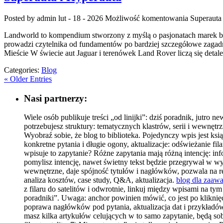
Posted by admin
lut - 18 - 2026
Możliwość komentowania
Superauta
Landworld to kompendium stworzony z myślą o pasjonatach marek bran
prowadzi czytelnika od fundamentów po bardziej szczegółowe zagad
Mieście W świecie aut Jaguar i terenówek Land Rover liczą się deta
Categories:
Blog
« Older Entries
Nasi partnerzy:
Wiele osób publikuje treści „od linijki”: dziś poradnik, jutro 
potrzebujesz struktury: tematycznych klastrów, serii i wewnęt
Wyobraź sobie, że blog to biblioteka. Pojedynczy wpis jest ksią
konkretne pytania i długie ogony, aktualizacje: odświeżanie fi
wpisuje to zapytanie? Różne zapytania mają różną intencję: i
pomylisz intencję, nawet świetny tekst będzie przegrywał w 
wewnętrzne, daje spójność tytułów i nagłówków, pozwala na recy
analiza kosztów, case study, Q&A, aktualizacja.
blog dla zaa
z filaru do satelitów i odwrotnie, linkuj między wpisami na t
poradniki”. Uwaga: anchor powinien mówić, co jest po kliknięci
poprawa nagłówków pod pytania, aktualizacja dat i przykładów, 
masz kilka artykułów celujących w to samo zapytanie, będą sobi