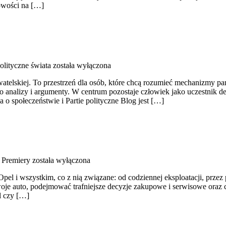
Nowości na […]
olityczne świata
została wyłączona
obywatelskiej. To przestrzeń dla osób, które chcą rozumieć mechanizmy p
 analizy i argumenty. W centrum pozostaje człowiek jako uczestnik de
 o społeczeństwie i Partie polityczne Blog jest […]
 Premiery
została wyłączona
Opel i wszystkim, co z nią związane: od codziennej eksploatacji, prze
woje auto, podejmować trafniejsze decyzje zakupowe i serwisowe oraz c
l czy […]