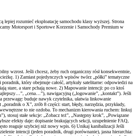
ą lepiej rozumieć eksploatację samochodu klasy wyższej. Strona
Polecamy Motorsport i Sportowe Korzenie i Samochody Premium w
abilny wzrost. Jeśli chcesz, żeby ruch organiczny rósł konsekwentnie,
ą ścieżkę. 1) Zamiast pojedynczych wpisów twórz „półki” tematyczne
i poradnik, który obejmuje całość, artykuły satelitarne: odpowiedzi na
ają stare, a stare pchają nowe. 2) Mapowanie intencji: po co ktoś
najlepszy…”, „cena…”), nawigacyjną („logowanie”, „kontakt”). Jeśli
a przewagę: buduje nawyk czytelnika, ułatwia linkowanie
poradnik o X”, zrób 8 części: start, błędy, narzędzia, przykłady,
wewnętrzne to nie ozdoba. To mechanizm kierowania ruchem: linkuj
”), stosuj stałe sekcje: „Zobacz też”, „Następny krok”, „Powiązane
zybsze efekty daje: dopisanie brakujących sekcji, uzupełnienie FAQ,
sto reaguje szybciej niż nowy wpis. 6) Unikaj kanibalizacji Jeśli
elenie intencji (jeden poradnik, drugi porównanie), jasna hierarchia: