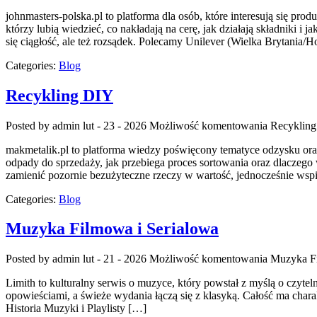
johnmasters-polska.pl to platforma dla osób, które interesują się p
którzy lubią wiedzieć, co nakładają na cerę, jak działają składniki 
się ciągłość, ale też rozsądek. Polecamy Unilever (Wielka Brytania/
Categories:
Blog
Recykling DIY
Posted by admin
lut - 23 - 2026
Możliwość komentowania
Recyklin
makmetalik.pl to platforma wiedzy poświęcony tematyce odzysku oraz 
odpady do sprzedaży, jak przebiega proces sortowania oraz dlaczego 
zamienić pozornie bezużyteczne rzeczy w wartość, jednocześnie wspi
Categories:
Blog
Muzyka Filmowa i Serialowa
Posted by admin
lut - 21 - 2026
Możliwość komentowania
Muzyka Fi
Limith to kulturalny serwis o muzyce, który powstał z myślą o czytel
opowieściami, a świeże wydania łączą się z klasyką. Całość ma charakt
Historia Muzyki i Playlisty […]