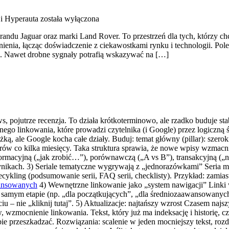
 i Hyperauta
została wyłączona
du Jaguar oraz marki Land Rover. To przestrzeń dla tych, którzy chc
nienia, łącząc doświadczenie z ciekawostkami rynku i technologii. 
le. Nawet drobne sygnały potrafią wskazywać na […]
news, pojutrze recenzja. To działa krótkoterminowo, ale rzadko buduje st
rznego linkowania, które prowadzi czytelnika (i Google) przez logiczn
żką, ale Google kocha całe działy. Buduj: temat główny (pillar): szerok
larów co kilka miesięcy. Taka struktura sprawia, że nowe wpisy wzmacni
nformacyjną („jak zrobić…”), porównawczą („A vs B”), transakcyjną („
wynikach. 3) Seriale tematyczne wygrywają z „jednorazówkami” Seria m
kling (podsumowanie serii, FAQ serii, checklisty). Przykład: zamiast „
wansowanych
4) Wewnętrzne linkowanie jako „system nawigacji” Linki 
ym samym etapie (np. „dla początkujących”, „dla średniozaawansowanych
u – nie „kliknij tutaj”. 5) Aktualizacje: najtańszy wzrost Czasem najs
wzmocnienie linkowania. Tekst, który już ma indeksację i historię, czę
e przeszkadzać. Rozwiązania: scalenie w jeden mocniejszy tekst, rozdzi