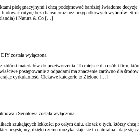
roduktami pielęgnacyjnymi i chcą podejmować bardziej świadome decyzje
i jak budować rutynę bez chaosu oraz bez przypadkowych wyborów. Stron
Holandia) i Natura & Co […]
g DIY
została wyłączona
zbiórki materiałów do przetworzenia. To miejsce dla osób i firm, któr
właściwe postępowanie z odpadami ma znaczenie zarówno dla środowiska,
erając cyrkularność. Ciekawe kategorie to Zielone […]
lmowa i Serialowa
została wyłączona
nikach szukających lekkości po całym dniu, ale też o tych, którzy chcą
er przystępny, dzięki czemu muzyka staje się tu naturalna i daje się cz