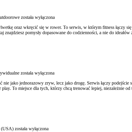
outdoorowe
została wyłączona
sylwetkę oraz wkręcić się w rower. To serwis, w którym fitness łączy si
j znajdziesz pomysły dopasowane do codzienności, a nie do ideałów z 
dywidualne
została wyłączona
 nie jako jednorazowy zryw, lecz jako drogę. Serwis łączy podejście
 play. To miejsce dla tych, którzy chcą trenować lepiej, niezależnie od
 (USA)
została wyłączona