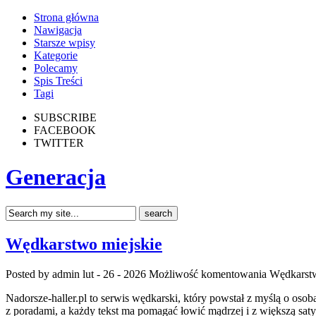
Strona główna
Nawigacja
Starsze wpisy
Kategorie
Polecamy
Spis Treści
Tagi
SUBSCRIBE
FACEBOOK
TWITTER
Generacja
Wędkarstwo miejskie
Posted by admin
lut - 26 - 2026
Możliwość komentowania
Wędkarstw
Nadorsze-haller.pl to serwis wędkarski, który powstał z myślą o os
z poradami, a każdy tekst ma pomagać łowić mądrzej i z większą saty