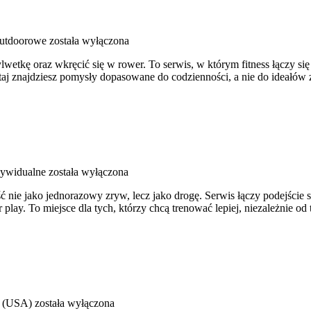
outdoorowe
została wyłączona
sylwetkę oraz wkręcić się w rower. To serwis, w którym fitness łączy si
j znajdziesz pomysły dopasowane do codzienności, a nie do ideałów z 
dywidualne
została wyłączona
 nie jako jednorazowy zryw, lecz jako drogę. Serwis łączy podejście
 play. To miejsce dla tych, którzy chcą trenować lepiej, niezależnie od
 (USA)
została wyłączona