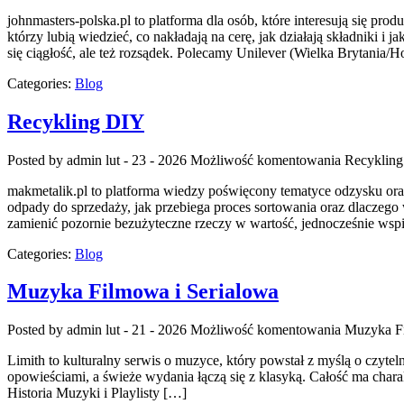
johnmasters-polska.pl to platforma dla osób, które interesują się p
którzy lubią wiedzieć, co nakładają na cerę, jak działają składniki 
się ciągłość, ale też rozsądek. Polecamy Unilever (Wielka Brytania/
Categories:
Blog
Recykling DIY
Posted by admin
lut - 23 - 2026
Możliwość komentowania
Recyklin
makmetalik.pl to platforma wiedzy poświęcony tematyce odzysku oraz 
odpady do sprzedaży, jak przebiega proces sortowania oraz dlaczego 
zamienić pozornie bezużyteczne rzeczy w wartość, jednocześnie wspi
Categories:
Blog
Muzyka Filmowa i Serialowa
Posted by admin
lut - 21 - 2026
Możliwość komentowania
Muzyka Fi
Limith to kulturalny serwis o muzyce, który powstał z myślą o czytel
opowieściami, a świeże wydania łączą się z klasyką. Całość ma charakt
Historia Muzyki i Playlisty […]