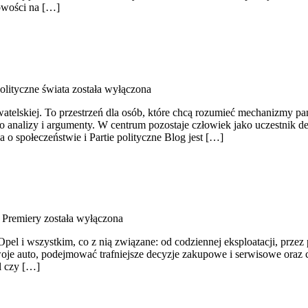
Nowości na […]
olityczne świata
została wyłączona
obywatelskiej. To przestrzeń dla osób, które chcą rozumieć mechanizmy p
 analizy i argumenty. W centrum pozostaje człowiek jako uczestnik de
 o społeczeństwie i Partie polityczne Blog jest […]
 Premiery
została wyłączona
Opel i wszystkim, co z nią związane: od codziennej eksploatacji, prze
woje auto, podejmować trafniejsze decyzje zakupowe i serwisowe oraz c
l czy […]