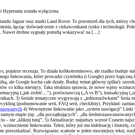
 i Hyperauta
została wyłączona
du Jaguar oraz marki Land Rover. To przestrzeń dla tych, którzy chc
nienia, łącząc doświadczenie z ciekawostkami rynku i technologii. 
le. Nawet drobne sygnały potrafią wskazywać na […]
news, pojutrze recenzja. To działa krótkoterminowo, ale rzadko buduje st
rznego linkowania, które prowadzi czytelnika (i Google) przez logiczn
żką, ale Google kocha całe działy. Buduj: temat główny (pillar): szerok
larów co kilka miesięcy. Taka struktura sprawia, że nowe wpisy wzmacni
nformacyjną („jak zrobić…”), porównawczą („A vs B”), transakcyjną („
wynikach. 3) Seriale tematyczne wygrywają z „jednorazówkami” Seria m
kling (podsumowanie serii, FAQ serii, checklisty). Przykład: zamiast „
wansowanych
4) Wewnętrzne linkowanie jako „system nawigacji” Linki 
ym samym etapie (np. „dla początkujących”, „dla średniozaawansowanych
u – nie „kliknij tutaj”. 5) Aktualizacje: najtańszy wzrost Czasem najs
wzmocnienie linkowania. Tekst, który już ma indeksację i historię, czę
e przeszkadzać. Rozwiązania: scalenie w jeden mocniejszy tekst, rozdzi