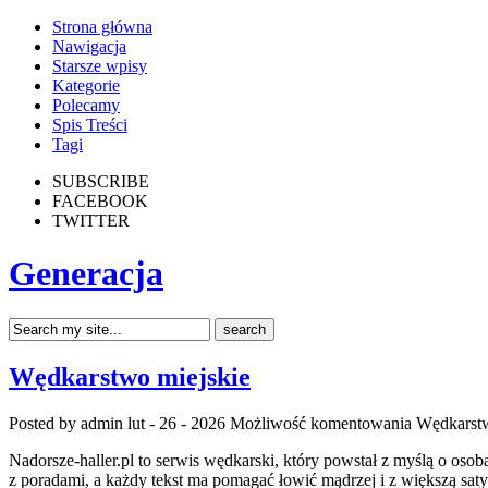
Strona główna
Nawigacja
Starsze wpisy
Kategorie
Polecamy
Spis Treści
Tagi
SUBSCRIBE
FACEBOOK
TWITTER
Generacja
Wędkarstwo miejskie
Posted by admin
lut - 26 - 2026
Możliwość komentowania
Wędkarstw
Nadorsze-haller.pl to serwis wędkarski, który powstał z myślą o os
z poradami, a każdy tekst ma pomagać łowić mądrzej i z większą saty