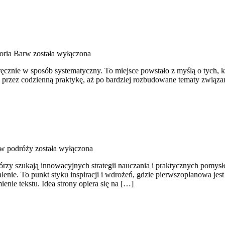
eoria Barw
została wyłączona
ć ręcznie w sposób systematyczny. To miejsce powstało z myślą o tych, 
, przez codzienną praktykę, aż po bardziej rozbudowane tematy związ
 w podróży
została wyłączona
tórzy szukają innowacyjnych strategii nauczania i praktycznych pomysł
lenie. To punkt styku inspiracji i wdrożeń, gdzie pierwszoplanowa jest
ienie tekstu. Idea strony opiera się na […]