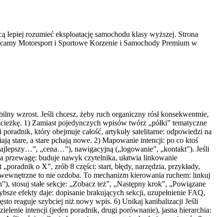
ą lepiej rozumieć eksploatację samochodu klasy wyższej. Strona
Polecamy Motorsport i Sportowe Korzenie i Samochody Premium w
abilny wzrost. Jeśli chcesz, żeby ruch organiczny rósł konsekwentnie,
ą ścieżkę. 1) Zamiast pojedynczych wpisów twórz „półki” tematyczne
i poradnik, który obejmuje całość, artykuły satelitarne: odpowiedzi na
ają stare, a stare pchają nowe. 2) Mapowanie intencji: po co ktoś
najlepszy…”, „cena…”), nawigacyjną („logowanie”, „kontakt”). Jeśli
a przewagę: buduje nawyk czytelnika, ułatwia linkowanie
poradnik o X”, zrób 8 części: start, błędy, narzędzia, przykłady,
wewnętrzne to nie ozdoba. To mechanizm kierowania ruchem: linkuj
”), stosuj stałe sekcje: „Zobacz też”, „Następny krok”, „Powiązane
zybsze efekty daje: dopisanie brakujących sekcji, uzupełnienie FAQ,
sto reaguje szybciej niż nowy wpis. 6) Unikaj kanibalizacji Jeśli
elenie intencji (jeden poradnik, drugi porównanie), jasna hierarchia: