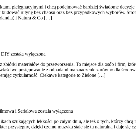
roduktami pielęgnacyjnymi i chcą podejmować bardziej świadome decyzje
i jak budować rutynę bez chaosu oraz bez przypadkowych wyborów. Stron
Holandia) i Natura & Co […]
g DIY
została wyłączona
zbiórki materiałów do przetworzenia. To miejsce dla osób i firm, któr
właściwe postępowanie z odpadami ma znaczenie zarówno dla środowiska,
erając cyrkularność. Ciekawe kategorie to Zielone […]
lmowa i Serialowa
została wyłączona
nikach szukających lekkości po całym dniu, ale też o tych, którzy chcą
er przystępny, dzięki czemu muzyka staje się tu naturalna i daje się cz