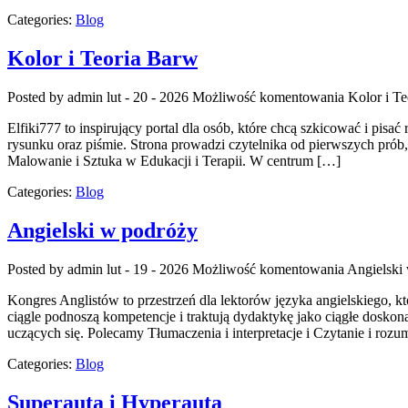
Categories:
Blog
Kolor i Teoria Barw
Posted by admin
lut - 20 - 2026
Możliwość komentowania
Kolor i T
Elfiki777 to inspirujący portal dla osób, które chcą szkicować i pisa
rysunku oraz piśmie. Strona prowadzi czytelnika od pierwszych prób
Malowanie i Sztuka w Edukacji i Terapii. W centrum […]
Categories:
Blog
Angielski w podróży
Posted by admin
lut - 19 - 2026
Możliwość komentowania
Angielski
Kongres Anglistów to przestrzeń dla lektorów języka angielskiego, k
ciągle podnoszą kompetencje i traktują dydaktykę jako ciągłe doskona
uczących się. Polecamy Tłumaczenia i interpretacje i Czytanie i rozum
Categories:
Blog
Superauta i Hyperauta