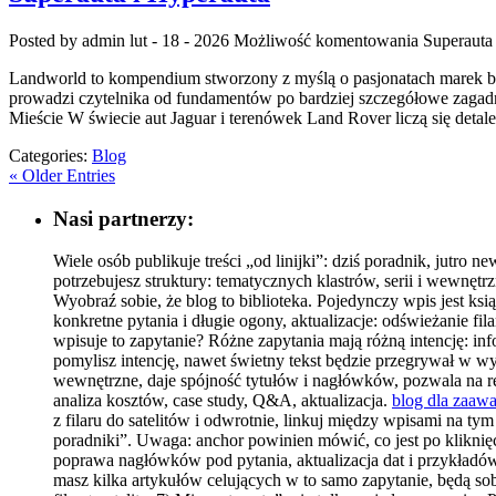
Posted by admin
lut - 18 - 2026
Możliwość komentowania
Superauta
Landworld to kompendium stworzony z myślą o pasjonatach marek bran
prowadzi czytelnika od fundamentów po bardziej szczegółowe zagad
Mieście W świecie aut Jaguar i terenówek Land Rover liczą się deta
Categories:
Blog
« Older Entries
Nasi partnerzy:
Wiele osób publikuje treści „od linijki”: dziś poradnik, jutro 
potrzebujesz struktury: tematycznych klastrów, serii i wewnęt
Wyobraź sobie, że blog to biblioteka. Pojedynczy wpis jest ksią
konkretne pytania i długie ogony, aktualizacje: odświeżanie fi
wpisuje to zapytanie? Różne zapytania mają różną intencję: i
pomylisz intencję, nawet świetny tekst będzie przegrywał w 
wewnętrzne, daje spójność tytułów i nagłówków, pozwala na recy
analiza kosztów, case study, Q&A, aktualizacja.
blog dla zaa
z filaru do satelitów i odwrotnie, linkuj między wpisami na t
poradniki”. Uwaga: anchor powinien mówić, co jest po kliknięci
poprawa nagłówków pod pytania, aktualizacja dat i przykładów, 
masz kilka artykułów celujących w to samo zapytanie, będą sobi