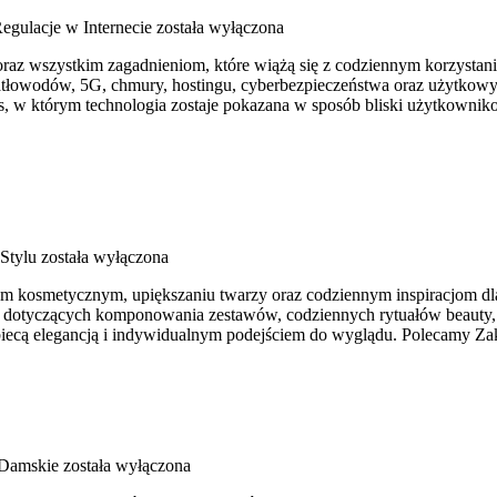
egulacje w Internecie
została wyłączona
u oraz wszystkim zagadnieniom, które wiążą się z codziennym korzyst
atłowodów, 5G, chmury, hostingu, cyberbezpieczeństwa oraz użytkowyc
, w którym technologia zostaje pokazana w sposób bliski użytkownik
Stylu
została wyłączona
kosmetycznym, upiększaniu twarzy oraz codziennym inspiracjom dla os
ad dotyczących komponowania zestawów, codziennych rytuałów beauty,
kobiecą elegancją i indywidualnym podejściem do wyglądu. Polecamy Za
Damskie
została wyłączona