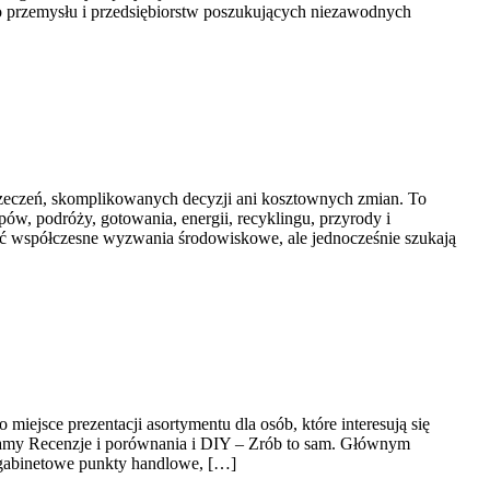
o przemysłu i przedsiębiorstw poszukujących niezawodnych
yrzeczeń, skomplikowanych decyzji ani kosztownych zmian. To
ów, podróży, gotowania, energii, recyklingu, przyrody i
ać współczesne wyzwania środowiskowe, ale jednocześnie szukają
iejsce prezentacji asortymentu dla osób, które interesują się
lecamy Recenzje i porównania i DIY – Zrób to sam. Głównym
 gabinetowe punkty handlowe, […]