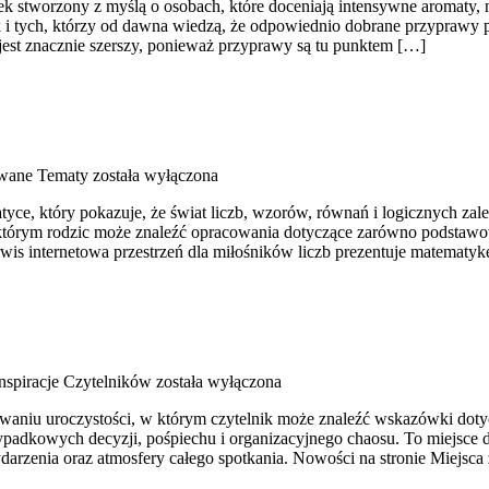
tek stworzony z myślą o osobach, które doceniają intensywne aromaty, n
i tych, którzy od dawna wiedzą, że odpowiednio dobrane przyprawy po
r jest znacznie szerszy, ponieważ przyprawy są tu punktem […]
wane Tematy
została wyłączona
ce, który pokazuje, że świat liczb, wzorów, równań i logicznych zale
 którym rodzic może znaleźć opracowania dotyczące zarówno podstaw
is internetowa przestrzeń dla miłośników liczb prezentuje matematykę
 Inspiracje Czytelników
została wyłączona
ywaniu uroczystości, w którym czytelnik może znaleźć wskazówki doty
zypadkowych decyzji, pośpiechu i organizacyjnego chaosu. To miejsce
darzenia oraz atmosfery całego spotkania. Nowości na stronie Miejsca