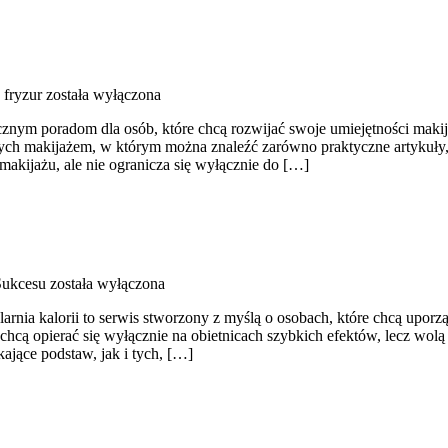
 fryzur
została wyłączona
cznym poradom dla osób, które chcą rozwijać swoje umiejętności makija
ych makijażem, w którym można znaleźć zarówno praktyczne artykuły, j
makijażu, ale nie ogranicza się wyłącznie do […]
Sukcesu
została wyłączona
larnia kalorii to serwis stworzony z myślą o osobach, które chcą uporz
chcą opierać się wyłącznie na obietnicach szybkich efektów, lecz wolą s
ające podstaw, jak i tych, […]