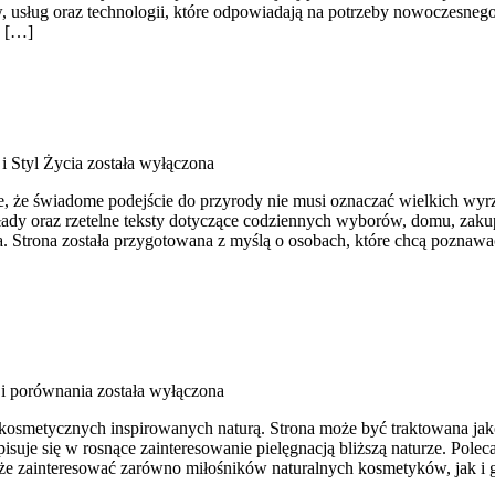
 usług oraz technologii, które odpowiadają na potrzeby nowoczesneg
d […]
i Styl Życia
została wyłączona
uje, że świadome podejście do przyrody nie musi oznaczać wielkich w
łady oraz rzetelne teksty dotyczące codziennych wyborów, domu, zakup
. Strona została przygotowana z myślą o osobach, które chcą poznaw
 i porównania
została wyłączona
kosmetycznych inspirowanych naturą. Strona może być traktowana jako m
pisuje się w rosnące zainteresowanie pielęgnacją bliższą naturze. Po
że zainteresować zarówno miłośników naturalnych kosmetyków, jak i