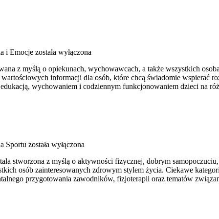
a i Emocje
została wyłączona
towana z myślą o opiekunach, wychowawcach, a także wszystkich osoba
 wartościowych informacji dla osób, które chcą świadomie wspierać ro
 z edukacją, wychowaniem i codziennym funkcjonowaniem dzieci na ró
a Sportu
została wyłączona
tała stworzona z myślą o aktywności fizycznej, dobrym samopoczuciu, 
tkich osób zainteresowanych zdrowym stylem życia. Ciekawe kategorie 
entalnego przygotowania zawodników, fizjoterapii oraz tematów związan