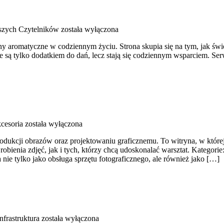
szych Czytelników
została wyłączona
śliny aromatyczne w codziennym życiu. Strona skupia się na tym, jak ś
 są tylko dodatkiem do dań, lecz stają się codziennym wsparciem. Se
kcesoria
została wyłączona
rodukcji obrazów oraz projektowaniu graficznemu. To witryna, w które
bienia zdjęć, jak i tych, którzy chcą udoskonalać warsztat. Kategori
nie tylko jako obsługa sprzętu fotograficznego, ale również jako […]
nfrastruktura
została wyłączona