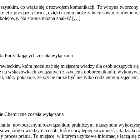
wszystkim, co wiąże się z rozwojem komunikacji. To witryna tworzony z
 kolei z przyjazną formą, dzięki czemu może zainteresować zarówno re
t kolejowy. Na stronie można znaleźć […]
la Początkujących
została wyłączona
rawieckim, która może stać się miejscem wiedzy dla osób uczących się p
 się na wskazówkach związanych z szyciem, doborem tkanin, wykonywa
, który pokazuje, że szycie może być nie tylko codziennym zajęciem,
ie Chemiczne
została wyłączona
 praniu, nowoczesnym rozwiązaniom pralniczym, maszynom wykorzysty
 źródło wiedzy dla osób, które chcą lepiej zrozumieć, jak działa now
 proces prania. To miejsce, w którym użytkowe informacje łączą się z 