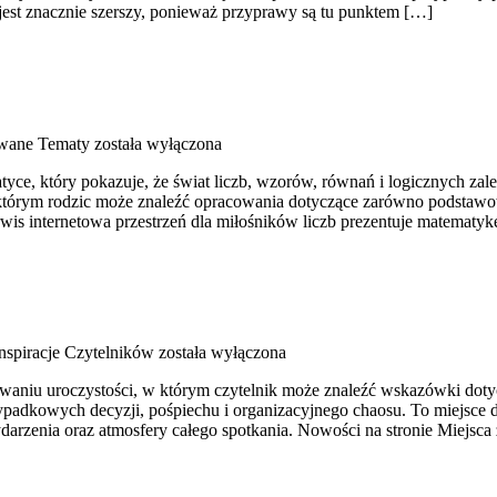
r jest znacznie szerszy, ponieważ przyprawy są tu punktem […]
wane Tematy
została wyłączona
ce, który pokazuje, że świat liczb, wzorów, równań i logicznych zale
 którym rodzic może znaleźć opracowania dotyczące zarówno podstaw
is internetowa przestrzeń dla miłośników liczb prezentuje matematykę
 Inspiracje Czytelników
została wyłączona
ywaniu uroczystości, w którym czytelnik może znaleźć wskazówki doty
zypadkowych decyzji, pośpiechu i organizacyjnego chaosu. To miejsce
darzenia oraz atmosfery całego spotkania. Nowości na stronie Miejsca