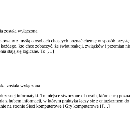
ia
została wyłączona
otowany z myślą o osobach chcących poznać chemię w sposób przystępny,
a każdego, kto chce zobaczyć, że świat reakcji, związków i przemian ni
nia stają się logiczne. To […]
yka
została wyłączona
czesnej informatyki. To miejsce stworzone dla osób, które chcą poznaw
ia z hubem informacji, w którym praktyka łączy się z entuzjazmem d
znie na stronie Sieci komputerowe i Gry komputerowe i […]