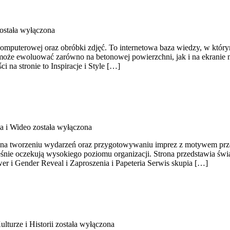
ostała wyłączona
ki komputerowej oraz obróbki zdjęć. To internetowa baza wiedzy, w któr
e ewoluować zarówno na betonowej powierzchni, jak i na ekranie mon
 na stronie to Inspiracje i Style […]
ia i Wideo
została wyłączona
 na tworzeniu wydarzeń oraz przygotowywaniu imprez z motywem przewo
eśnie oczekują wysokiego poziomu organizacji. Strona przedstawia świ
 i Gender Reveal i Zaproszenia i Papeteria Serwis skupia […]
lturze i Historii
została wyłączona