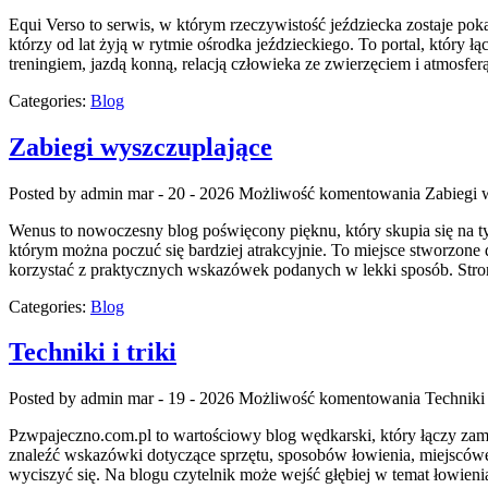
Equi Verso to serwis, w którym rzeczywistość jeździecka zostaje pok
którzy od lat żyją w rytmie ośrodka jeździeckiego. To portal, który
treningiem, jazdą konną, relacją człowieka ze zwierzęciem i atmosfe
Categories:
Blog
Zabiegi wyszczuplające
Posted by admin
mar - 20 - 2026
Możliwość komentowania
Zabiegi 
Wenus to nowoczesny blog poświęcony pięknu, który skupia się na ty
którym można poczuć się bardziej atrakcyjnie. To miejsce stworzone d
korzystać z praktycznych wskazówek podanych w lekki sposób. Stro
Categories:
Blog
Techniki i triki
Posted by admin
mar - 19 - 2026
Możliwość komentowania
Techniki i
Pzwpajeczno.com.pl to wartościowy blog wędkarski, który łączy za
znaleźć wskazówki dotyczące sprzętu, sposobów łowienia, miejscówek
wyciszyć się. Na blogu czytelnik może wejść głębiej w temat łowien