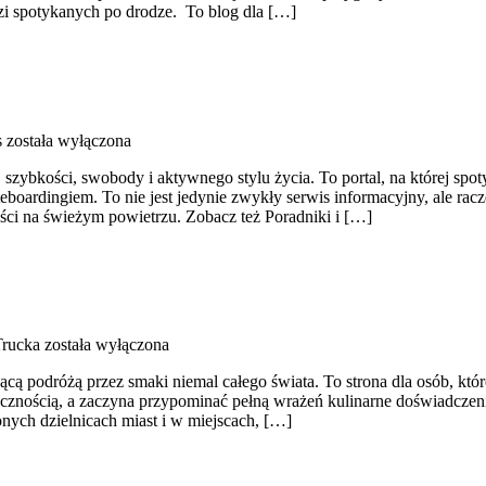
udzi spotykanych po drodze. To blog dla […]
s
została wyłączona
, szybkości, swobody i aktywnego stylu życia. To portal, na której spo
eboardingiem. To nie jest jedynie zwykły serwis informacyjny, ale rac
ci na świeżym powietrzu. Zobacz też Poradniki i […]
Trucka
została wyłączona
ującą podróżą przez smaki niemal całego świata. To strona dla osób, kt
iecznością, a zaczyna przypominać pełną wrażeń kulinarne doświadczen
zonych dzielnicach miast i w miejscach, […]