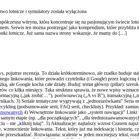
two lotnicze i symulatory
została wyłączona
ółczesna witryna, która koncentruje się na pasjonującym świecie lotni
eniem. Serwis ten można postrzegać jako kompendium, które przybliża l
ostki lotnicze. Już sama nazwa strony wskazuje, że mamy do […]
news, pojutrze recenzja. To działa krótkoterminowo, ale rzadko buduje st
rznego linkowania, które prowadzi czytelnika (i Google) przez logiczn
żką, ale Google kocha całe działy. Buduj: temat główny (pillar): szerok
larów co kilka miesięcy. Taka struktura sprawia, że nowe wpisy wzmacni
nformacyjną („jak zrobić…”), porównawczą („A vs B”), transakcyjną („
wynikach. 3) Seriale tematyczne wygrywają z „jednorazówkami” Seria m
kling (podsumowanie serii, FAQ serii, checklisty). Przykład: zamiast „
wansowanych
4) Wewnętrzne linkowanie jako „system nawigacji” Linki 
ym samym etapie (np. „dla początkujących”, „dla średniozaawansowanych
u – nie „kliknij tutaj”. 5) Aktualizacje: najtańszy wzrost Czasem najs
wzmocnienie linkowania. Tekst, który już ma indeksację i historię, czę
e przeszkadzać. Rozwiązania: scalenie w jeden mocniejszy tekst, rozdzi