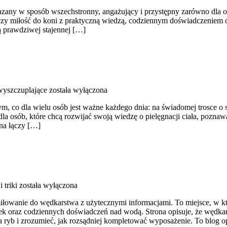
azany w sposób wszechstronny, angażujący i przystępny zarówno dla osó
 łączy miłość do koni z praktyczną wiedzą, codziennym doświadczeniem 
rą prawdziwej stajennej […]
wyszczuplające
została wyłączona
m, co dla wielu osób jest ważne każdego dnia: na świadomej trosce o
la osób, które chcą rozwijać swoją wiedzę o pielęgnacji ciała, poznawa
na łączy […]
 triki
została wyłączona
miłowanie do wędkarstwa z użytecznymi informacjami. To miejsce, w 
 oraz codziennych doświadczeń nad wodą. Strona opisuje, że wędkarst
ia ryb i zrozumieć, jak rozsądniej kompletować wyposażenie. To blog o