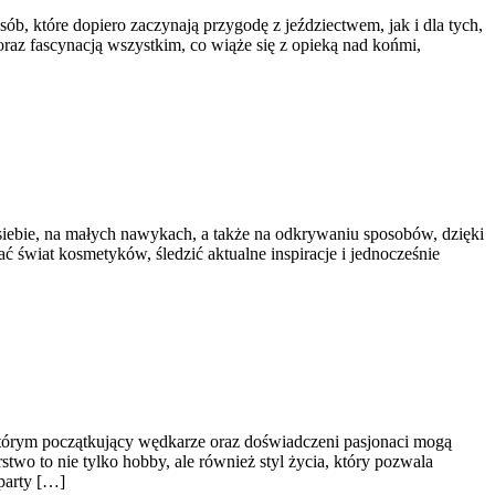
b, które dopiero zaczynają przygodę z jeździectwem, jak i dla tych,
oraz fascynacją wszystkim, co wiąże się z opieką nad końmi,
 siebie, na małych nawykach, a także na odkrywaniu sposobów, dzięki
ć świat kosmetyków, śledzić aktualne inspiracje i jednocześnie
którym początkujący wędkarze oraz doświadczeni pasjonaci mogą
wo to nie tylko hobby, ale również styl życia, który pozwala
party […]