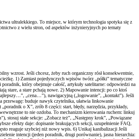
ctwa ultralekkiego. To miejsce, w którym technologia spotyka się z
otnictwo z wielu stron, od aspektów inżynieryjnych po tematy
abilny wzrost. Jeśli chcesz, żeby ruch organiczny rósł konsekwentnie,
ą ścieżkę. 1) Zamiast pojedynczych wpisów twórz „półki” tematyczne
i poradnik, który obejmuje całość, artykuły satelitarne: odpowiedzi na
ają stare, a stare pchają nowe. 2) Mapowanie intencji: po co ktoś
najlepszy…”, „cena…”), nawigacyjną („logowanie”, „kontakt”). Jeśli
a przewagę: buduje nawyk czytelnika, ułatwia linkowanie
poradnik o X”, zrób 8 części: start, błędy, narzędzia, przykłady,
wewnętrzne to nie ozdoba. To mechanizm kierowania ruchem: linkuj
”), stosuj stałe sekcje: „Zobacz też”, „Następny krok”, „Powiązane
zybsze efekty daje: dopisanie brakujących sekcji, uzupełnienie FAQ,
sto reaguje szybciej niż nowy wpis. 6) Unikaj kanibalizacji Jeśli
elenie intencji (jeden poradnik, drugi porównanie), jasna hierarchia: