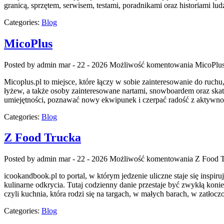
granicą, sprzętem, serwisem, testami, poradnikami oraz historiami l
Categories:
Blog
MicoPlus
Posted by admin
mar - 22 - 2026
Możliwość komentowania
MicoPlu
Micoplus.pl to miejsce, które łączy w sobie zainteresowanie do ruchu
łyżew, a także osoby zainteresowane nartami, snowboardem oraz skat
umiejętności, poznawać nowy ekwipunek i czerpać radość z aktywnoś
Categories:
Blog
Z Food Trucka
Posted by admin
mar - 22 - 2026
Możliwość komentowania
Z Food 
icookandbook.pl to portal, w którym jedzenie uliczne staje się inspir
kulinarne odkrycia. Tutaj codzienny danie przestaje być zwykłą kon
czyli kuchnia, która rodzi się na targach, w małych barach, w zatłoc
Categories:
Blog