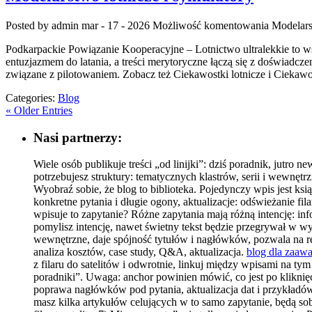
Posted by admin
mar - 17 - 2026
Możliwość komentowania
Modelars
Podkarpackie Powiązanie Kooperacyjne – Lotnictwo ultralekkie to wsp
entuzjazmem do latania, a treści merytoryczne łączą się z doświadcz
związane z pilotowaniem. Zobacz też Ciekawostki lotnicze i Ciekaw
Categories:
Blog
« Older Entries
Nasi partnerzy:
Wiele osób publikuje treści „od linijki”: dziś poradnik, jutro 
potrzebujesz struktury: tematycznych klastrów, serii i wewnęt
Wyobraź sobie, że blog to biblioteka. Pojedynczy wpis jest ksią
konkretne pytania i długie ogony, aktualizacje: odświeżanie fi
wpisuje to zapytanie? Różne zapytania mają różną intencję: i
pomylisz intencję, nawet świetny tekst będzie przegrywał w 
wewnętrzne, daje spójność tytułów i nagłówków, pozwala na recy
analiza kosztów, case study, Q&A, aktualizacja.
blog dla zaa
z filaru do satelitów i odwrotnie, linkuj między wpisami na t
poradniki”. Uwaga: anchor powinien mówić, co jest po kliknięci
poprawa nagłówków pod pytania, aktualizacja dat i przykładów, 
masz kilka artykułów celujących w to samo zapytanie, będą sobi